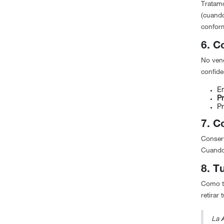
Tratamo
(cuando
confor
6. C
No vend
confide
E
P
P
7. C
Conserv
Cuando
8. T
Como ti
retirar
La