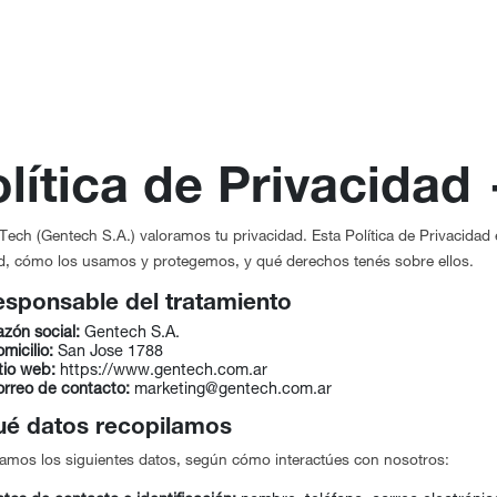
Productos
Shop
Venta Mayorista
Contac
lítica de Privacida
ech (Gentech S.A.) valoramos tu privacidad. Esta Política de Privacidad
ad, cómo los usamos y protegemos, y qué derechos tenés sobre ellos.
esponsable del tratamiento
zón social:
Gentech S.A.
micilio:
San Jose 1788
tio web:
https://www.gentech.com.ar
rreo de contacto:
marketing@gentech.com.ar
ué datos recopilamos
amos los siguientes datos, según cómo interactúes con nosotros: