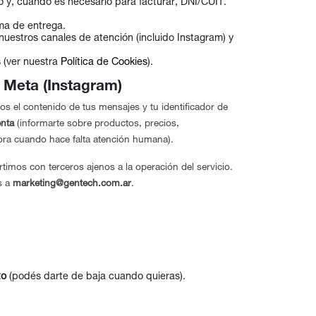
o y, cuando es necesario para facturar, DNI/CUIT.
ma de entrega.
uestros canales de atención (incluido Instagram) y
 (ver nuestra
Política de Cookies
).
e Meta (Instagram)
s el contenido de tus mensajes y tu identificador de
enta
(informarte sobre productos, precios,
esora cuando hace falta atención humana).
timos con terceros ajenos a la operación del servicio.
s a
marketing@gentech.com.ar
.
to
(podés darte de baja cuando quieras).