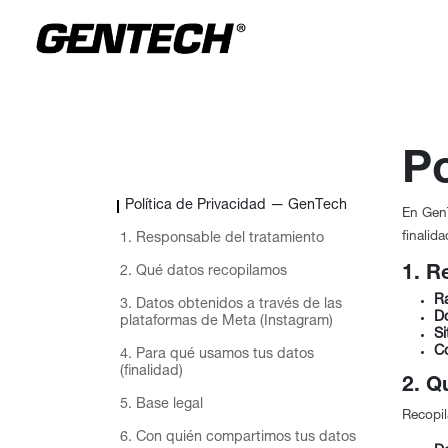
Ir al contenido
Po
Política de Privacidad — GenTech
En GenT
finalid
1. Responsable del tratamiento
1. R
2. Qué datos recopilamos
Ra
3. Datos obtenidos a través de las
Do
plataformas de Meta (Instagram)
Si
Co
4. Para qué usamos tus datos
(finalidad)
2. Q
5. Base legal
Recopil
6. Con quién compartimos tus datos