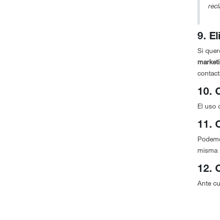
rec
9. E
Si quer
market
contact
10. 
El uso 
11. 
Podemos
misma p
12. 
Ante cu