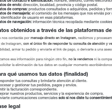
tos de contacto e identificación:
nombre, teléfono, correo electrónic
tos de envío:
dirección, localidad, provincia y código postal.
atos de compras:
productos consultados o adquiridos, pedidos y for
tos de mensajería:
el contenido de los mensajes que nos enviás por n
 identificador de usuario en esas plataformas.
atos de navegación:
información técnica recopilada mediante cookies
atos obtenidos a través de las plataformas d
 nos contactás por
mensaje directo en Instagram
, recibimos y procesamo
o de Instagram,
con el único fin de responder tu consulta de atención y v
bilidad, armar tu pedido y enviarte el link de pago, o derivarte a una as
izamos esa información para ningún otro fin,
no la vendemos
ni la compar
olicitar la eliminación de tus datos en cualquier momento escribiéndono
ara qué usamos tus datos (finalidad)
sponder tus consultas y brindarte atención al cliente.
ocesar y gestionar tus pedidos, pagos y envíos.
itir la facturación correspondiente.
jorar nuestros productos, servicios y la experiencia de compra.
nviarte comunicaciones comerciales
solo si nos diste tu consentimien
ase legal