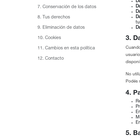
Da
Da
7. Conservación de los datos
D
Da
8. Tus derechos
tu
9. Eliminación de datos
D
3. D
10. Cookies
Cuando
11. Cambios en esta política
usuari
12. Contacto
disponi
No util
Podés s
4. P
Re
Pr
Em
Me
E
5. B