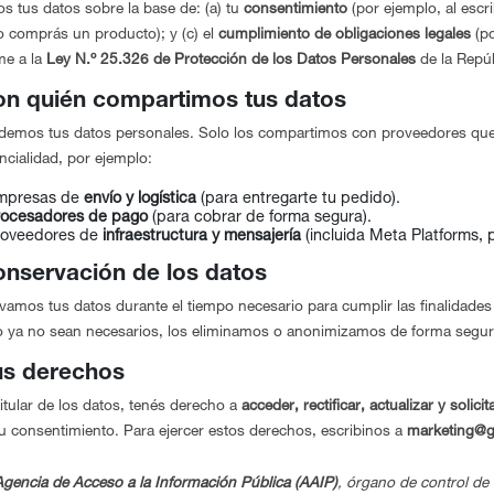
s tus datos sobre la base de: (a) tu
consentimiento
(por ejemplo, al escri
 comprás un producto); y (c) el
cumplimiento de obligaciones legales
(po
me a la
Ley N.º 25.326 de Protección de los Datos Personales
de la Repúb
on quién compartimos tus datos
emos tus datos personales. Solo los compartimos con proveedores que n
ncialidad, por ejemplo:
mpresas de
envío y logística
(para entregarte tu pedido).
rocesadores de pago
(para cobrar de forma segura).
roveedores de
infraestructura y mensajería
(incluida Meta Platforms, 
onservación de los datos
amos tus datos durante el tiempo necesario para cumplir las finalidades d
 ya no sean necesarios, los eliminamos o anonimizamos de forma segur
us derechos
tular de los datos, tenés derecho a
acceder, rectificar, actualizar y solici
 tu consentimiento. Para ejercer estos derechos, escribinos a
marketing@g
Agencia de Acceso a la Información Pública (AAIP)
, órgano de control de 