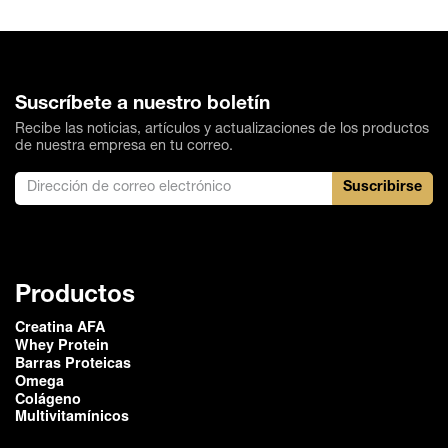
compra, en el caso de algún inconveniente podés
mayores o menores dependiendo de sus
solicitar a nuestro equipo de Atención al Cliente el
necesidades energéticas.
cambio o devolución de tu compra siempre en
cuando cumpla con los requerimientos establecidos
por la empresa. Para más información ingresa al
siguiente
link.
Suscríbete a nuestro boletín
Recibe las noticias, artículos y actualizaciones de los productos
de nuestra empresa en tu correo.
Suscribirse
Productos
Creatina AFA
Whey Protein
Barras Proteicas
Omega
Colágeno
Multivitamínicos