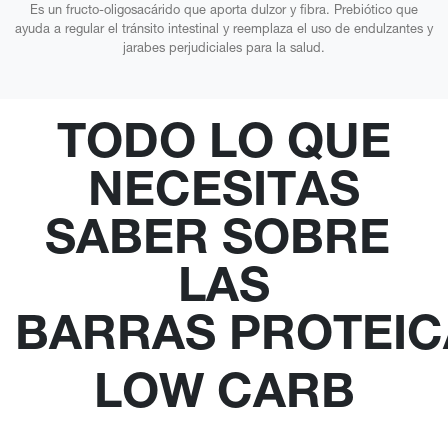
Es un fructo-oligosacárido que aporta dulzor y fibra. Prebiótico que
ayuda a regular el tránsito intestinal y reemplaza el uso de endulzantes y
jarabes perjudiciales para la salud.
TODO LO QUE
NECESITAS
SABER SOBRE
LAS
BARRAS PROTEIC
LOW CARB