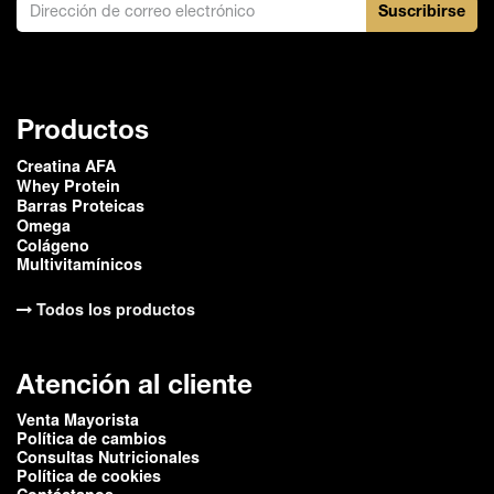
En Gentech queremos que estés satisfecho con tu
Suscribirse
compra, en el caso de algún inconveniente podés
solicitar a nuestro equipo de Atención al Cliente el
cambio o devolución de tu compra siempre en
cuando cumpla con los requerimientos establecidos
por la empresa. Para más información ingresa al
siguiente
link.
Productos
Creatina AFA
Whey Protein
Barras Proteicas
Omega
Colágeno
Multivitamínicos
Todos los productos
Atención al cliente
Venta Mayorista
Política de cambios
Consultas Nutricionales
Política de cookies