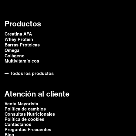
Resveratrol
50 mg
-
cambio o devolución de tu compra siempre en
cuando cumpla con los requerimientos establecidos
Coenzima Q10
3 mg
-
por la empresa. Para más información ingresa al
siguiente
link.
Productos
Creatina AFA
Whey Protein
Barras Proteicas
Omega
Colágeno
Multivitamínicos
Todos los productos
Atención al cliente
Venta Mayorista
Política de cambios
Consultas Nutricionales
Política de cookies
Contáctanos
Preguntas Frecuentes
Blog