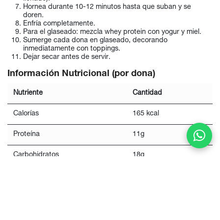
Hornea durante 10-12 minutos hasta que suban y se
doren.
Enfría completamente.
Para el glaseado: mezcla whey protein con yogur y miel.
Sumerge cada dona en glaseado, decorando
inmediatamente con toppings.
Dejar secar antes de servir.
Información Nutricional (por dona)
Nutriente
Cantidad
Calorías
165 kcal
Proteína
11g
Carbohidratos
18g
Grasas
4g
Fibra
1.5g
Glaseados Variados