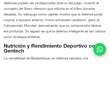
defensas podían ser protagonistas activos del juego. Inventó el
concepto del líbero ofensivo que influiría en el fútbol durante
décadas. Su liderazgo como capitán mostró que la defensa podía
inspirar a equipos enteros. Como entrenador posterior, ganó el
Campeonato Mundial, demostrando que su comprensión táctica
era profunda. Su legado es que la defensa inteligente es tan valiosa
como el ataque brillante.
Nutrición y
Rendimiento Deportivo
con
Gentech
La versatilidad de Beckenbauer en defensa requería una
preparación física que combinara resistencia, agilidad y
coordinación. Los atletas que buscan ese nivel de versatilidad
táctica necesitan nutrición que apoye recuperación rápida y
capacidad de sostenimiento. Los suplementos naturales modernos
permiten esa preparación integral. Para un defensa que corría
constantemente hacia adelante y atrás, la nutrición optimizada fue
fundamental.