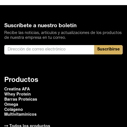
En Gentech queremos que estés satisfecho con tu
compra, en el caso de algún inconveniente podés
solicitar a nuestro equipo de Atención al Cliente el
cambio o devolución de tu compra siempre en
Suscríbete a nuestro boletín
cuando cumpla con los requerimientos establecidos
por la empresa. Para más información ingresa al
Recibe las noticias, artículos y actualizaciones de los productos
siguiente
link.
de nuestra empresa en tu correo.
Suscribirse
Productos
Creatina AFA
Whey Protein
Barras Proteicas
Omega
Colágeno
Multivitamínicos
Todos los productos